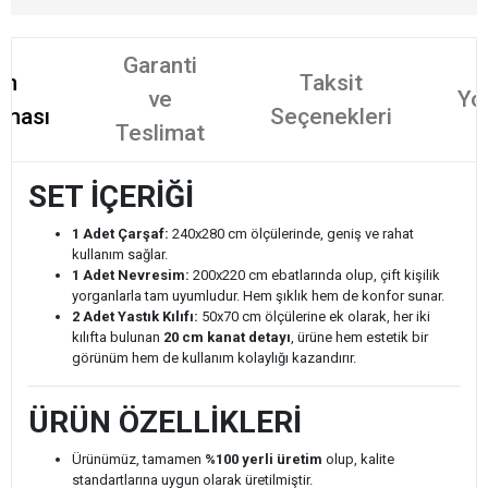
Garanti
ün
Taksit
ve
Yo
aması
Seçenekleri
Teslimat
SET İÇERİĞİ
1 Adet Çarşaf:
240x280 cm ölçülerinde, geniş ve rahat
kullanım sağlar.
1 Adet Nevresim:
200x220 cm ebatlarında olup, çift kişilik
yorganlarla tam uyumludur. Hem şıklık hem de konfor sunar.
2 Adet Yastık Kılıfı:
50x70 cm ölçülerine ek olarak, her iki
kılıfta bulunan
20 cm kanat detayı
, ürüne hem estetik bir
görünüm hem de kullanım kolaylığı kazandırır.
ÜRÜN ÖZELLİKLERİ
Ürünümüz, tamamen
%100 yerli üretim
olup, kalite
standartlarına uygun olarak üretilmiştir.