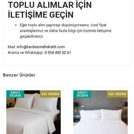
TOPLU ALIMLAR İÇİN
İLETİŞİME GEÇİN
Eğer toplu alım yapmayı düşünüyorsanız, özel fiyat
avantajlarımız ve daha fazla bilgi için bizimle iletişime
geçebilirsiniz.
Mail:
info@tardesoteltekstili.com
Arama ve Whatsapp:
0 554 492 02 61
Benzer Ürünler
KARGO
KARGO
%30
İNDİRİM
%30
İNDİRİM
BEDAVA
BEDAVA