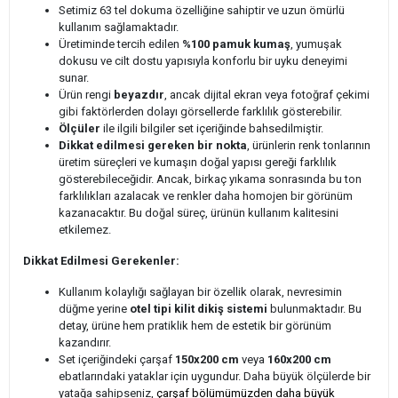
Setimiz 63 tel dokuma özelliğine sahiptir ve uzun ömürlü
kullanım sağlamaktadır.
Üretiminde tercih edilen
%100 pamuk kumaş
, yumuşak
dokusu ve cilt dostu yapısıyla konforlu bir uyku deneyimi
sunar.
Ürün rengi
beyazdır
, ancak dijital ekran veya fotoğraf çekimi
gibi faktörlerden dolayı görsellerde farklılık gösterebilir.
Ölçüler
ile ilgili bilgiler set içeriğinde bahsedilmiştir.
Dikkat edilmesi gereken bir nokta
, ürünlerin renk tonlarının
üretim süreçleri ve kumaşın doğal yapısı gereği farklılık
gösterebileceğidir. Ancak, birkaç yıkama sonrasında bu ton
farklılıkları azalacak ve renkler daha homojen bir görünüm
kazanacaktır. Bu doğal süreç, ürünün kullanım kalitesini
etkilemez.
Dikkat Edilmesi Gerekenler:
Kullanım kolaylığı sağlayan bir özellik olarak, nevresimin
düğme yerine
otel tipi kilit dikiş sistemi
bulunmaktadır. Bu
detay, ürüne hem pratiklik hem de estetik bir görünüm
kazandırır.
Set içeriğindeki çarşaf
150x200 cm
veya
160x200 cm
ebatlarındaki yataklar için uygundur. Daha büyük ölçülerde bir
yatağa sahipseniz,
çarşaf bölümümüzden daha büyük