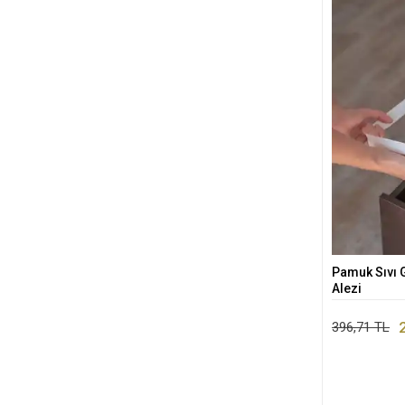
Pamuk Sıvı G
Alezi
396,71 TL