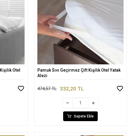
işilik Otel
Pamuk Sıvı Geçirmez Çift Kişilik Otel Yatak
Sepete Ekle
Alezi
332,20 TL
474,57 TL
Sepete Ekle