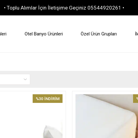
 Alımlar İçin İletişime Geçiniz 05544920261 •
10.000 TL
leri
Otel Banyo Ürünleri
Özel Ürün Grupları
İ
%30
İNDİRİM