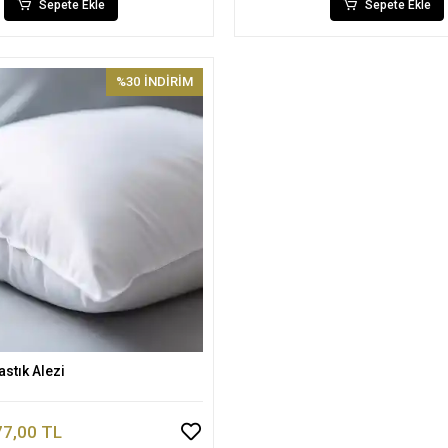
Sepete Ekle
Sepete Ekle
%30
İNDİRİM
astık Alezi
Sepete Ekle
77,00 TL