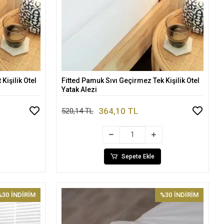
Kişilik Otel
Fitted Pamuk Sıvı Geçirmez Tek Kişilik Otel
Sepete Ekle
Yatak Alezi
364,10 TL
520,14 TL
Sepete Ekle
%30
İNDİRİM
%30
İNDİRİM