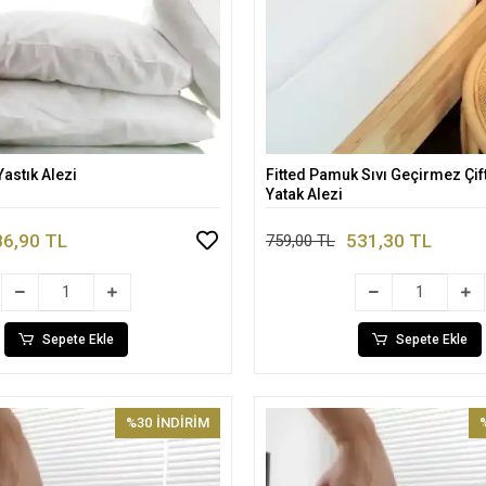
astık Alezi
Fitted Pamuk Sıvı Geçirmez Çift 
Sepete Ekle
Sepete Ekle
Yatak Alezi
86,90 TL
531,30 TL
759,00 TL
Sepete Ekle
Sepete Ekle
%30
İNDİRİM