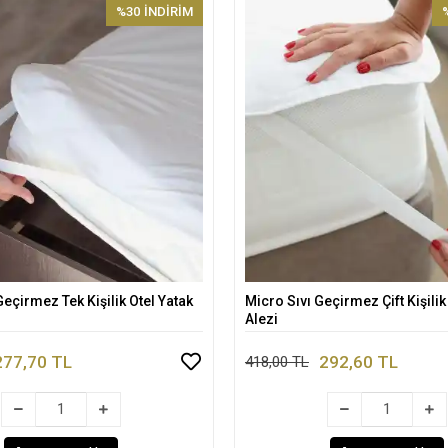
%30
İNDİRİM
eçirmez Tek Kişilik Otel Yatak
Micro Sıvı Geçirmez Çift Kişilik
Sepete Ekle
Sepete Ekle
Alezi
277,70 TL
292,60 TL
418,00 TL