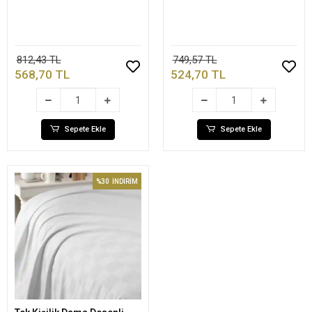
812,43 TL
749,57 TL
568,70 TL
524,70 TL
Sepete Ekle
Sepete Ekle
%30
İNDİRİM