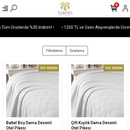
0
Tüm Ürünlerde %30 İndirim! •
• 1250 TL ve Üzeri Alışverişlerde Ücrets
Filtreleme
Sıralama
%30
İNDİRİM
%30
İNDİRİM
Battal Boy Dama Desenli
Çift Kişilik Dama Desenli
Sepete Ekle
Sepete Ekle
Otel Pikesi
Otel Pikesi