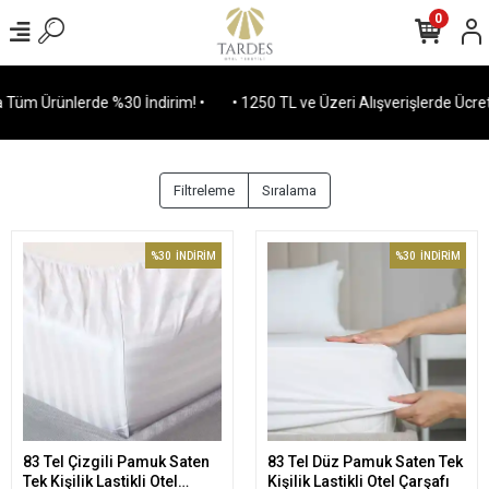
0
Tüm Ürünlerde %30 İndirim! •
• 1250 TL ve Üzeri Alışverişlerde Ücrets
Filtreleme
Sıralama
%30
İNDİRİM
%30
İNDİRİM
83 Tel Çizgili Pamuk Saten
83 Tel Düz Pamuk Saten Tek
Sepete Ekle
Sepete Ekle
Tek Kişilik Lastikli Otel
Kişilik Lastikli Otel Çarşafı