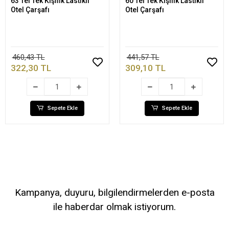
63 Tel Tek Kişilik Lastikli
60 Tel Tek Kişilik Lastikli
Sepete Ekle
Sepete Ekle
Otel Çarşafı
Otel Çarşafı
460,43 TL
441,57 TL
322,30 TL
309,10 TL
Sepete Ekle
Sepete Ekle
Kampanya, duyuru, bilgilendirmelerden e-posta
ile haberdar olmak istiyorum.