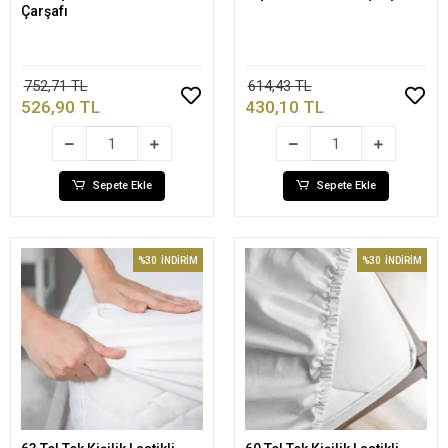
Çarşafı
752,71 TL
614,43 TL
526,90 TL
430,10 TL
Sepete Ekle
Sepete Ekle
%30
İNDİRİM
%30
İNDİRİM