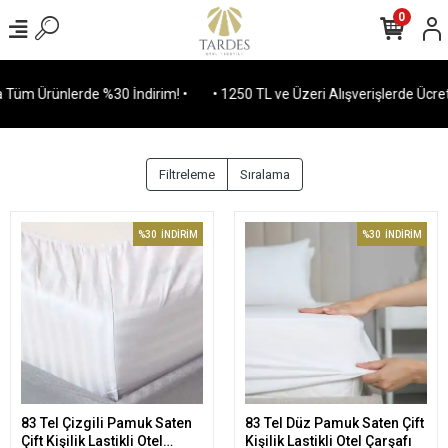
0
Tüm Ürünlerde %30 İndirim! •
• 1250 TL ve Üzeri Alışverişlerde Ücrets
Filtreleme
Sıralama
%30
İNDİRİM
%30
İNDİRİM
83 Tel Çizgili Pamuk Saten
83 Tel Düz Pamuk Saten Çift
Sepete Ekle
Sepete Ekle
Çift Kişilik Lastikli Otel
Kişilik Lastikli Otel Çarşafı