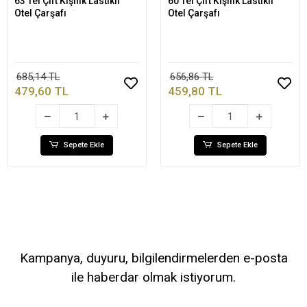
63 Tel Çift Kişilik Lastikli
60 Tel Çift Kişilik Lastikli
Sepete Ekle
Sepete Ekle
Otel Çarşafı
Otel Çarşafı
685,14 TL
656,86 TL
479,60 TL
459,80 TL
Sepete Ekle
Sepete Ekle
Kampanya, duyuru, bilgilendirmelerden e-posta
ile haberdar olmak istiyorum.