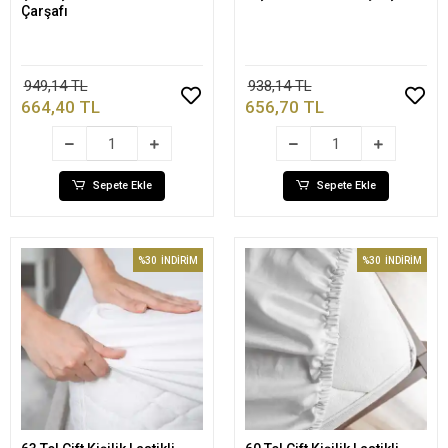
Çarşafı
949,14 TL
938,14 TL
664,40 TL
656,70 TL
Sepete Ekle
Sepete Ekle
%30
İNDİRİM
%30
İNDİRİM