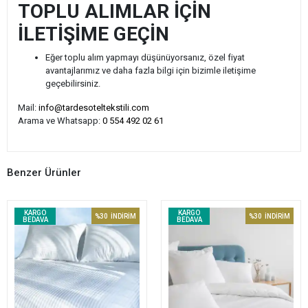
TOPLU ALIMLAR İÇİN
İLETİŞİME GEÇİN
Eğer toplu alım yapmayı düşünüyorsanız, özel fiyat
avantajlarımız ve daha fazla bilgi için bizimle iletişime
geçebilirsiniz.
Mail:
info@tardesoteltekstili.com
Arama ve Whatsapp:
0 554 492 02 61
Benzer Ürünler
KARGO
KARGO
%30
İNDİRİM
%30
İNDİRİM
BEDAVA
BEDAVA