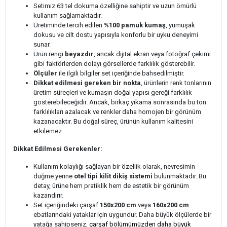
Setimiz 63 tel dokuma özelliğine sahiptir ve uzun ömürlü
kullanım sağlamaktadır.
Üretiminde tercih edilen
%100 pamuk kumaş
, yumuşak
dokusu ve cilt dostu yapısıyla konforlu bir uyku deneyimi
sunar.
Ürün rengi
beyazdır
, ancak dijital ekran veya fotoğraf çekimi
gibi faktörlerden dolayı görsellerde farklılık gösterebilir.
Ölçüler
ile ilgili bilgiler set içeriğinde bahsedilmiştir.
Dikkat edilmesi gereken bir nokta
, ürünlerin renk tonlarının
üretim süreçleri ve kumaşın doğal yapısı gereği farklılık
gösterebileceğidir. Ancak, birkaç yıkama sonrasında bu ton
farklılıkları azalacak ve renkler daha homojen bir görünüm
kazanacaktır. Bu doğal süreç, ürünün kullanım kalitesini
etkilemez.
Dikkat Edilmesi Gerekenler:
Kullanım kolaylığı sağlayan bir özellik olarak, nevresimin
düğme yerine
otel tipi kilit dikiş sistemi
bulunmaktadır. Bu
detay, ürüne hem pratiklik hem de estetik bir görünüm
kazandırır.
Set içeriğindeki çarşaf
150x200 cm
veya
160x200 cm
ebatlarındaki yataklar için uygundur. Daha büyük ölçülerde bir
yatağa sahipseniz,
çarşaf bölümümüzden daha büyük