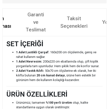
Garanti
ün
Taksit
ve
Yo
aması
Seçenekleri
Teslimat
SET İÇERİĞİ
1 Adet Lastikli Çarşaf:
160x200 cm ölçülerinde, geniş ve
rahat kullanım sağlar.
1 Adet Nevresim:
200x220 cm ebatlarında olup, çift kişilik
yorganlarla tam uyumludur. Hem şıklık hem de konfor sunar.
2 Adet Yastık Kılıfı:
50x70 cm ölçülerine ek olarak, her iki
kılıfta bulunan
20 cm kanat detayı
, ürüne hem estetik bir
görünüm hem de kullanım kolaylığı kazandırır.
ÜRÜN ÖZELLİKLERİ
Ürünümüz, tamamen
%100 yerli üretim
olup, kalite
standartlarına uygun olarak üretilmiştir.