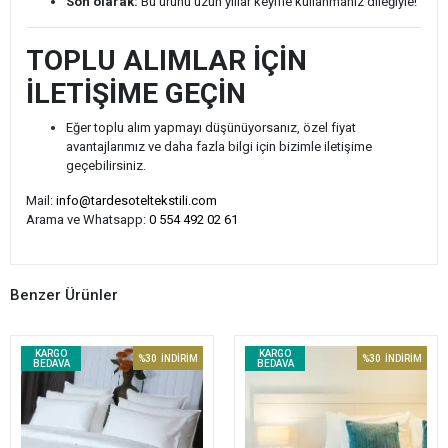
Son olarak:
Bu ürünü uzun yıllar keyifle kullanmanız dileğiyle!
TOPLU ALIMLAR İÇİN
İLETİŞİME GEÇİN
Eğer toplu alım yapmayı düşünüyorsanız, özel fiyat
avantajlarımız ve daha fazla bilgi için bizimle iletişime
geçebilirsiniz.
Mail:
info@tardesoteltekstili.com
Arama ve Whatsapp:
0 554 492 02 61
Benzer Ürünler
KARGO
KARGO
%30
İNDİRİM
%30
İNDİRİM
BEDAVA
BEDAVA