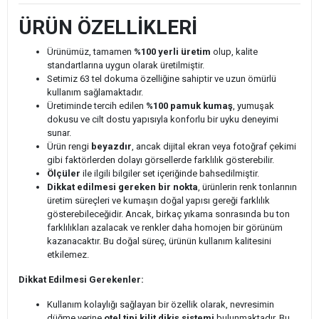
ÜRÜN ÖZELLİKLERİ
Ürünümüz, tamamen
%100 yerli üretim
olup, kalite
standartlarına uygun olarak üretilmiştir.
Setimiz 63 tel dokuma özelliğine sahiptir ve uzun ömürlü
kullanım sağlamaktadır.
Üretiminde tercih edilen
%100 pamuk kumaş
, yumuşak
dokusu ve cilt dostu yapısıyla konforlu bir uyku deneyimi
sunar.
Ürün rengi
beyazdır
, ancak dijital ekran veya fotoğraf çekimi
gibi faktörlerden dolayı görsellerde farklılık gösterebilir.
Ölçüler
ile ilgili bilgiler set içeriğinde bahsedilmiştir.
Dikkat edilmesi gereken bir nokta
, ürünlerin renk tonlarının
üretim süreçleri ve kumaşın doğal yapısı gereği farklılık
gösterebileceğidir. Ancak, birkaç yıkama sonrasında bu ton
farklılıkları azalacak ve renkler daha homojen bir görünüm
kazanacaktır. Bu doğal süreç, ürünün kullanım kalitesini
etkilemez.
Dikkat Edilmesi Gerekenler:
Kullanım kolaylığı sağlayan bir özellik olarak, nevresimin
düğme yerine
otel tipi kilit dikiş sistemi
bulunmaktadır. Bu