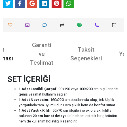
Garanti
ün
Taksit
ve
Yo
aması
Seçenekleri
Teslimat
SET İÇERİĞİ
1 Adet Lastikli Çarşaf:
90x190 veya 100x200 cm ölçülerinde,
geniş ve rahat kullanım sağlar.
1 Adet Nevresim:
160x220 cm ebatlarında olup, tek kişilik
yorganlarla tam uyumludur. Hem şıklık hem de konfor sunar.
1 Adet Yastık Kılıfı:
50x70 cm ölçülerine ek olarak, kılıfta
bulunan
20 cm kanat detayı
, ürüne hem estetik bir görünüm
hem de kullanım kolaylığı kazandırır.