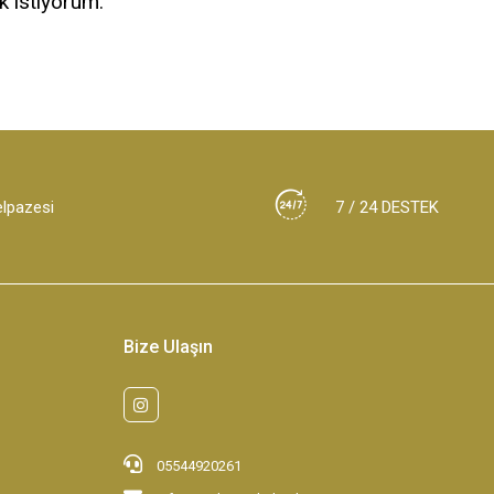
k istiyorum.
elpazesi
7 / 24 DESTEK
Bize Ulaşın
05544920261