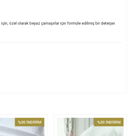
için, özel olarak beyaz çamaşırlar için formüle edilmiş bir deterjan
%30
İNDİRİM
%30
İNDİRİM