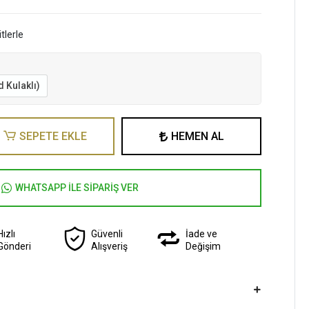
tlerle
 Kulaklı)
SEPETE EKLE
HEMEN AL
WHATSAPP İLE SİPARİŞ VER
Hızlı
Güvenli
İade ve
Gönderi
Alışveriş
Değişim