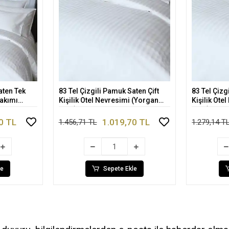
aten Tek
83 Tel Çizgili Pamuk Saten Çift
83 Tel Çizg
kle
Sepete Ekle
Takımı
Kişilik Otel Nevresimi (Yorgan
Kişilik Ote
Kılıfı)
Kılıfı)
0 TL
1.019,70 TL
1.456,71 TL
1.279,14 T
le
Sepete Ekle