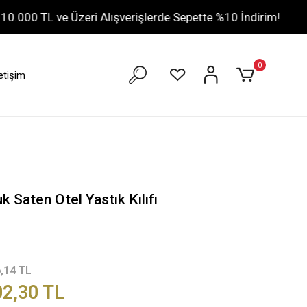
 ve Üzeri Alışverişlerde Sepette %10 İndirim!
• Ağusto
0
letişim
k Saten Otel Yastık Kılıfı
,14 TL
02,30 TL