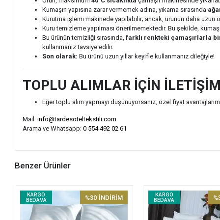
Ürün, maksimum
40°C sıcaklıkta
çamaşır makinesinde yıkanabili
Kumaşın yapısına zarar vermemek adına, yıkama sırasında
ağa
Kurutma işlemi makinede yapılabilir; ancak, ürünün daha uzun ömü
Kuru temizleme yapılması önerilmemektedir. Bu şekilde, kumaşın
Bu ürünün temizliği sırasında,
farklı renkteki çamaşırlarla b
kullanmanız tavsiye edilir.
Son olarak:
Bu ürünü uzun yıllar keyifle kullanmanız dileğiyle!
TOPLU ALIMLAR İÇİN İLETİŞİ
Eğer toplu alım yapmayı düşünüyorsanız, özel fiyat avantajlarımız
Mail:
info@tardesoteltekstili.com
Arama ve Whatsapp:
0 554 492 02 61
Benzer Ürünler
KARGO
KARGO
%30
İNDİRİM
%
BEDAVA
BEDAVA