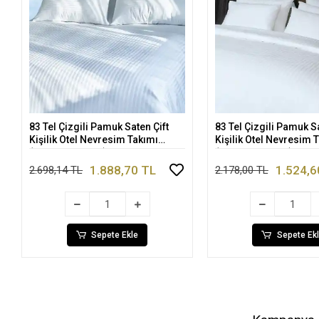
83 Tel Çizgili Pamuk Saten Çift
83 Tel Çizgili Pamuk S
Sepete Ekle
Sepete E
Kişilik Otel Nevresim Takımı
Kişilik Otel Nevresim 
(Lastikli Çarşaflı)
(Lastikli Çarşaflı)
1.888,70 TL
1.524,6
2.698,14 TL
2.178,00 TL
Sepete Ekle
Sepete Ek