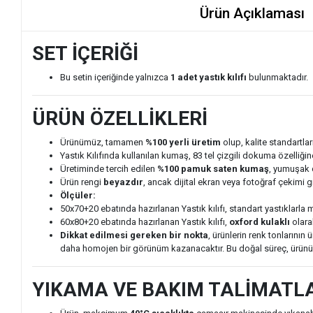
Ürün Açıklaması
SET İÇERİĞİ
Bu setin içeriğinde yalnızca
1 adet yastık kılıfı
bulunmaktadır.
ÜRÜN ÖZELLİKLERİ
Ürünümüz, tamamen
%100 yerli üretim
olup, kalite standartlar
Yastık Kılıfında kullanılan kumaş, 83 tel çizgili dokuma özelliğ
Üretiminde tercih edilen
%100 pamuk saten kumaş
, yumuşak 
Ürün rengi
beyazdır
, ancak dijital ekran veya fotoğraf çekimi gi
Ölçüler:
50x70+20 ebatında hazırlanan Yastık kılıfı, standart yastıklarl
60x80+20 ebatında hazırlanan Yastık kılıfı,
oxford kulaklı
olarak
Dikkat edilmesi gereken bir nokta
, ürünlerin renk tonlarının
daha homojen bir görünüm kazanacaktır. Bu doğal süreç, ürünün 
YIKAMA VE BAKIM TALİMATL