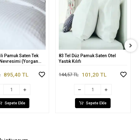
ili Pamuk Saten Tek
83 Tel Düz Pamuk Saten Otel
Sepete Ekle
Sepete Ekle
l Nevresimi (Yorgan
Yastık Kılıfı
895,40 TL
101,20 TL
L
144,57 TL
Sepete Ekle
Sepete Ekle