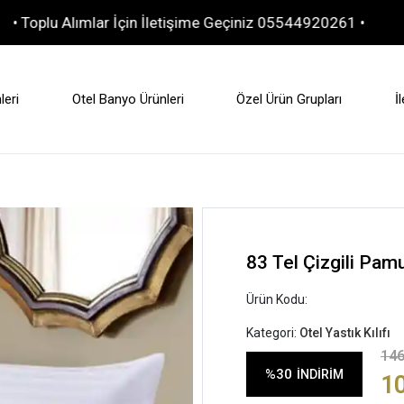
Alımlar İçin İletişime Geçiniz 05544920261 •
10.000 TL
leri
Otel Banyo Ürünleri
Özel Ürün Grupları
İ
83 Tel Çizgili Pamu
Ürün Kodu:
Kategori:
Otel Yastık Kılıfı
146
%30
İNDİRİM
1