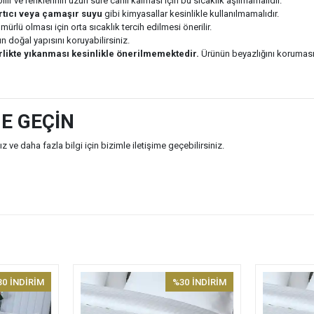
r ve renklerinin uzun süre canlı kalması için bu sıcaklık aşılmamalıdır.
rtıcı veya çamaşır suyu
gibi kimyasallar kesinlikle kullanılmamalıdır.
rlü olması için orta sıcaklık tercih edilmesi önerilir.
 doğal yapısını koruyabilirsiniz.
irlikte yıkanması kesinlikle önerilmemektedir.
Ürünün beyazlığını koruması 
ME GEÇİN
 ve daha fazla bilgi için bizimle iletişime geçebilirsiniz.
30
İNDİRİM
%30
İNDİRİM