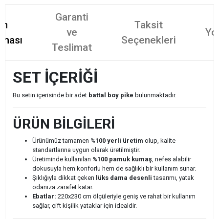
Garanti
ün
Taksit
ve
Yo
aması
Seçenekleri
Teslimat
SET İÇERİĞİ
Bu setin içerisinde bir adet
battal boy pike
bulunmaktadır.
ÜRÜN BİLGİLERİ
Ürünümüz tamamen
%100 yerli üretim
olup, kalite
standartlarına uygun olarak üretilmiştir.
Üretiminde kullanılan
%100 pamuk kumaş
, nefes alabilir
dokusuyla hem konforlu hem de sağlıklı bir kullanım sunar.
Şıklığıyla dikkat çeken
lüks dama desenli
tasarımı, yatak
odanıza zarafet katar.
Ebatlar:
220x230 cm ölçüleriyle geniş ve rahat bir kullanım
sağlar, çift kişilik yataklar için idealdir.