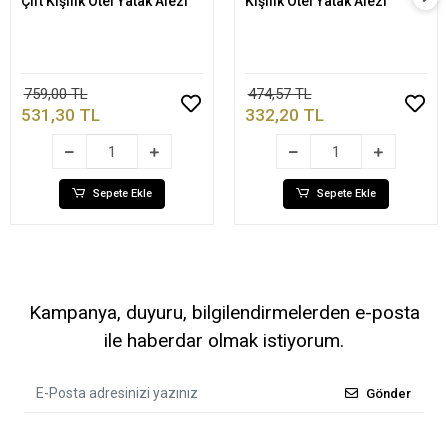
Çift Kişilik Otel Yatak Alezi
Kişilik Otel Yatak Alezi
759,00 TL
474,57 TL
531,30 TL
332,20 TL
Sepete Ekle
Sepete Ekle
Kampanya, duyuru, bilgilendirmelerden e-posta
ile haberdar olmak istiyorum.
Gönder