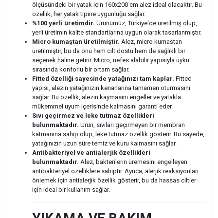
ölçüsündeki bir yatak için 160x200 cm alez ideal olacaktır. Bu
özellik, her yatak tipine uygunluğu sağlar.
%100 yerli üretimdir.
Ürünümüz, Türkiye'de üretilmiş olup,
yerli üretimin kalite standartlarına uygun olarak tasarlanmıştır.
Micro kumaştan üretilmiştir.
Alez, micro kumaştan
üretilmiştir, bu da onu hem cilt dostu hem de sağlıklı bir
seçenek haline getirir. Micro, nefes alabilir yapısıyla uyku
sırasında konforlu bir ortam sağlar.
Fitted özelliği sayesinde yatağınızı tam kaplar.
Fitted
yapısı, alezin yatağınızın kenarlarına tamamen oturmasını
sağlar. Bu özellik, alezin kaymasını engeller ve yatakla
mükemmel uyum içerisinde kalmasını garanti eder.
Sıvı geçirmez ve leke tutmaz özellikleri
bulunmaktadır.
Ürün, sıvıları geçirmeyen bir membran
katmanına sahip olup, leke tutmaz özellik gösterir. Bu sayede,
yatağınızın uzun süre temiz ve kuru kalmasını sağlar.
Antibakteriyel ve antialerjik özellikleri
bulunmaktadır.
Alez, bakterilerin üremesini engelleyen
antibakteriyel özelliklere sahiptir. Ayrıca, alerjik reaksiyonları
önlemek için antialerjik özellik gösterir, bu da hassas ciltler
için ideal bir kullanım sağlar.