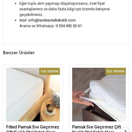
Eğer toplu alım yapmayı düşünüyorsanız, özel fiyat
avantajlarımız ve daha fazla bilgi için bizimle iletişime
geçebilirsiniz.
Mail:
info@tardesoteltekstili.com
Arama ve Whatsapp:
0 554 492 02 61
Benzer Ürünler
%30
İNDİRİM
%30
İNDİRİM
Fitted Pamuk Sıvı Geçirmez
Pamuk Sıvı Geçirmez Çift
Sepete Ekle
Sepete Ekle