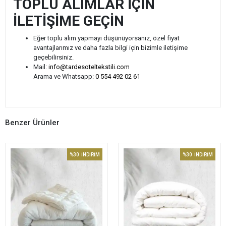
TOPLU ALIMLAR İÇİN
İLETİŞİME GEÇİN
Eğer toplu alım yapmayı düşünüyorsanız, özel fiyat
avantajlarımız ve daha fazla bilgi için bizimle iletişime
geçebilirsiniz.
Mail:
info@tardesoteltekstili.com
Arama ve Whatsapp:
0 554 492 02 61
Benzer Ürünler
%30
İNDİRİM
%30
İNDİRİM