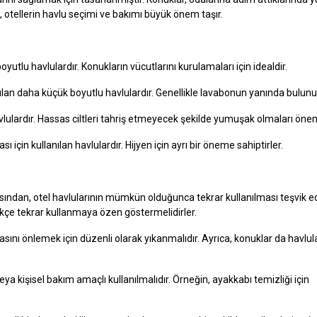
 otellerin havlu seçimi ve bakımı büyük önem taşır.
yutlu havlulardır. Konukların vücutlarını kurulamaları için idealdir.
ılan daha küçük boyutlu havlulardır. Genellikle lavabonun yanında bulunur
vlulardır. Hassas ciltleri tahriş etmeyecek şekilde yumuşak olmaları öneml
çin kullanılan havlulardır. Hijyen için ayrı bir öneme sahiptirler.
sından, otel havlularının mümkün olduğunca tekrar kullanılması teşvik ed
ikçe tekrar kullanmaya özen göstermelidirler.
asını önlemek için düzenli olarak yıkanmalıdır. Ayrıca, konuklar da havlul
eya kişisel bakım amaçlı kullanılmalıdır. Örneğin, ayakkabı temizliği için