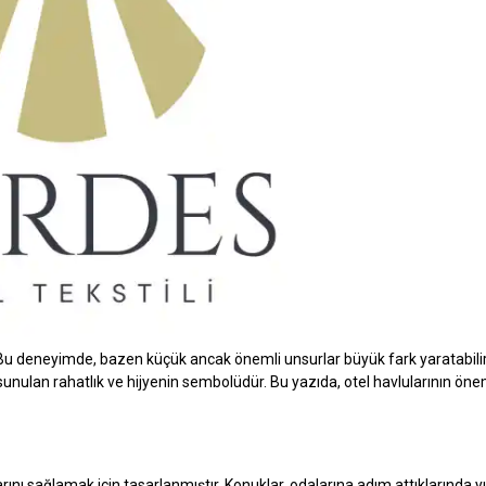
. Bu deneyimde, bazen küçük ancak önemli unsurlar büyük fark yaratabilir
 sunulan rahatlık ve hijyenin sembolüdür. Bu yazıda, otel havlularının önem
arını sağlamak için tasarlanmıştır. Konuklar, odalarına adım attıklarında