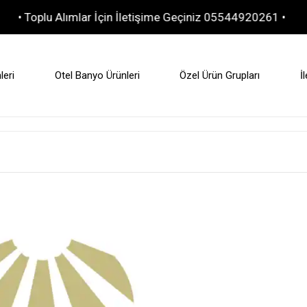
plu Alımlar İçin İletişime Geçiniz 05544920261 •
10.00
leri
Otel Banyo Ürünleri
Özel Ürün Grupları
İ