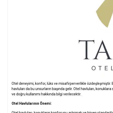
Otel deneyimi, konfor, lüks ve misafirperverlikle özdeşleşmiştir
havluları da bu unsurların başında gelir. Otel havluları, konuklara
ve doğru kullanımı hakkında bilgi verilecektir.
Otel Havlularının Önemi:
Otel havluları, konukların konforunu artırmak ve hijyen standartl