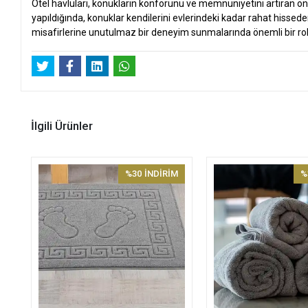
Otel havluları, konukların konforunu ve memnuniyetini artıran öne
yapıldığında, konuklar kendilerini evlerindeki kadar rahat hissed
misafirlerine unutulmaz bir deneyim sunmalarında önemli bir rol
İlgili Ürünler
%30
İNDİRİM
%