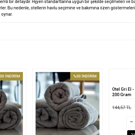
mli bir detaydır. Hijyen standartlarına uygun bir şekilde seçilmeleri ve b
erler. Bu nedenle, otellerin havlu seçimine ve bakımına özen göstermeleri
 oynar.
30
İNDİRİM
%30
İNDİRİM
Otel Gri El 
200 Gram
144,57 TL