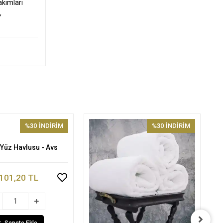
akımları
,
%30
İNDİRİM
%30
İNDİRİM
- Yüz Havlusu - Avs
Sepete Ekle
101,20 TL
Sepete Ekle