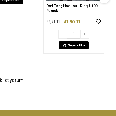
Otel Tıraş Havlusu - Ring %100
Ba
Sepete Ekle
Pamuk
Pi
41,80 TL
59,71 TL
81
Sepete Ekle
k istiyorum.