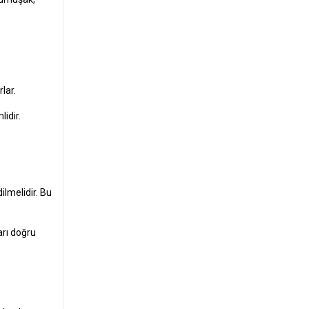
lar.
idir.
ilmelidir. Bu
arı doğru