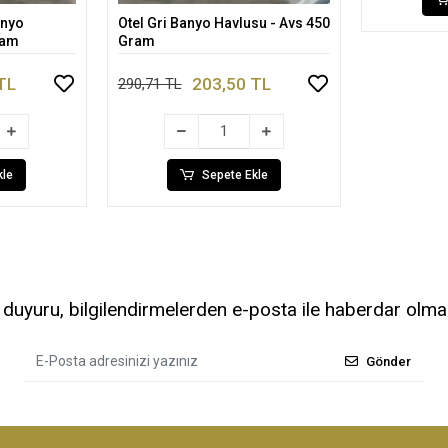
anyo
Otel Gri Banyo Havlusu - Avs 450
Ekle
Sepete Ekle
ram
Gram
TL
203,50 TL
290,71 TL
kle
Sepete Ekle
uyuru, bilgilendirmelerden e-posta ile haberdar olma
Gönder