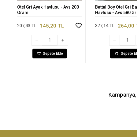
Otel Gri Ayak Havlusu - Avs 200
Battal Boy Otel Gri B
Sepete Ekle
Sepete 
Gram
Havlusu - Avs 580 G
145,20 TL
264,00 
207,43 TL
377,14 TL
Sepete Ekle
Sepete E
Kampanya, d